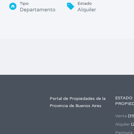
Tipo
Estado
Departamento
Alquiler
ESTADO
Portal de Propiedades de la
PROPIE
Provincia de Buenos Aires
Venta
(3
Alquiler
(
Permuta