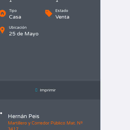
1
1
Tipo
Estado
Casa
Venta
Ubicación
25 de Mayo
Imprimir
Hernán Peis
Martillero y Corredor Público Mat. Nº
3417