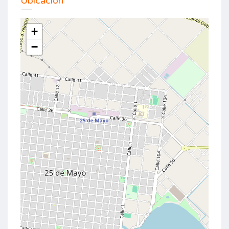
Ubicación
+
−