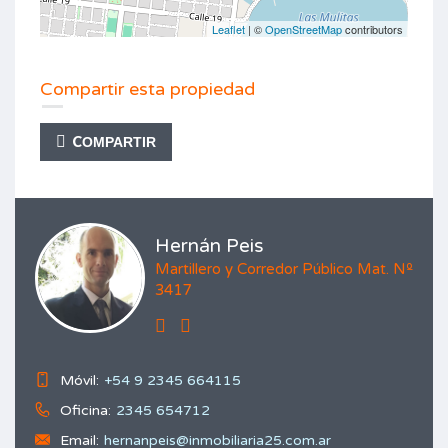
Leaflet
| ©
OpenStreetMap
contributors
Compartir esta propiedad
COMPARTIR
Hernán Peis
Martillero y Corredor Público Mat. Nº
3417
Móvil:
+54 9 2345 664115
Oficina:
2345 654712
Email:
hernanpeis@inmobiliaria25.com.ar