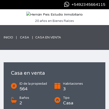
+5492345664115
20 años en Bienes Raíces
INICIO
CASA
CASA EN VENTA
Casa en venta
ID de la propiedad
Habitaciones
564
3
Baños
Tipo
2
Casa