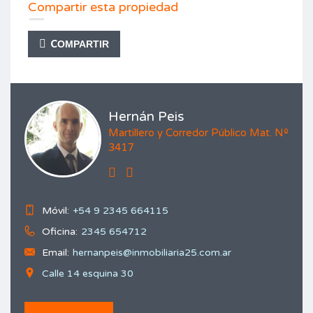
Compartir esta propiedad
COMPARTIR
Hernán Peis
Martillero y Corredor Público Mat. Nº
3417
Móvil:
+54 9 2345 664115
Oficina:
2345 654712
Email:
hernanpeis@inmobiliaria25.com.ar
Calle 14 esquina 30