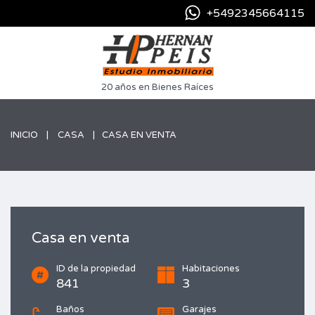
+5492345664115
20 años en Bienes Raíces
INICIO
CASA
CASA EN VENTA
Casa en venta
ID de la propiedad
Habitaciones
841
3
Baños
Garajes