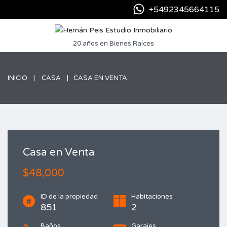
+5492345664115
20 años en Bienes Raíces
INICIO
CASA
CASA EN VENTA
Casa en Venta
$48,000
ID de la propiedad
Habitaciones
851
2
Baños
Garajes