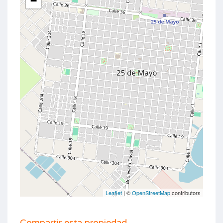
−
Leaflet
| ©
OpenStreetMap
contributors
Compartir esta propiedad