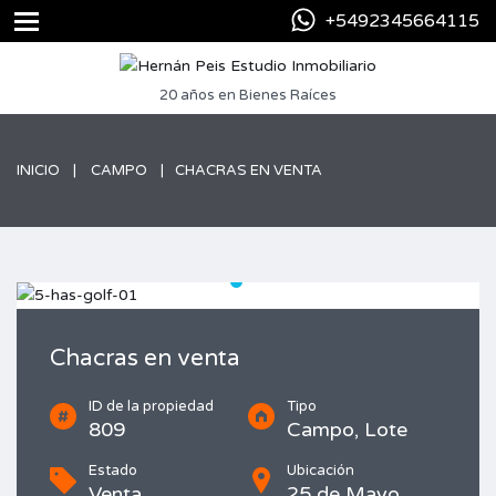
+5492345664115
20 años en Bienes Raíces
INICIO
CAMPO
CHACRAS EN VENTA
Chacras en venta
ID de la propiedad
Tipo
809
Campo, Lote
Estado
Ubicación
Venta
25 de Mayo