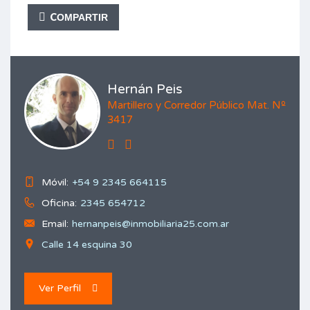
COMPARTIR
Hernán Peis
Martillero y Corredor Público Mat. Nº
3417
Móvil:
+54 9 2345 664115
Oficina:
2345 654712
Email:
hernanpeis@inmobiliaria25.com.ar
Calle 14 esquina 30
Ver Perfil