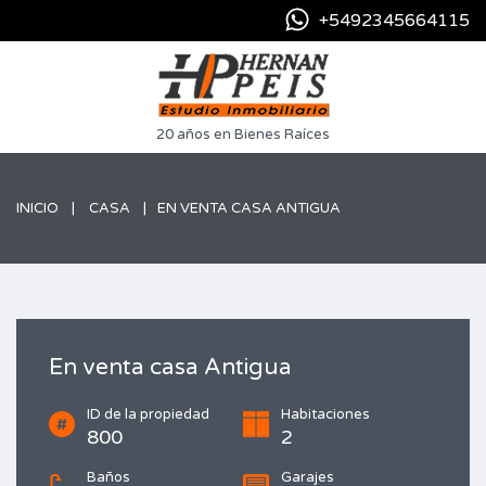
+5492345664115
20 años en Bienes Raíces
INICIO
CASA
EN VENTA CASA ANTIGUA
En venta casa Antigua
ID de la propiedad
Habitaciones
800
2
Baños
Garajes