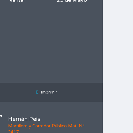
Venta
25 de Mayo
Imprimir
Hernán Peis
Martillero y Corredor Público Mat. Nº
3417