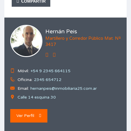
COMPARTIR
Hernán Peis
Martillero y Corredor Público Mat. Nº
3417
Móvil:
+54 9 2345 664115
Oficina:
2345 654712
Email:
hernanpeis@inmobiliaria25.com.ar
Calle 14 esquina 30
Ver Perfil