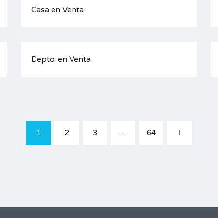
Casa en Venta
Depto. en Venta
1
2
3
…
64