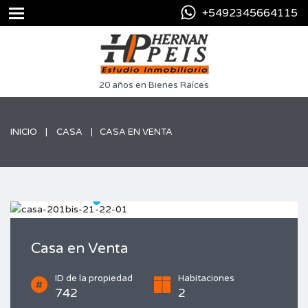
+5492345664115
20 años en Bienes Raíces
INICIO
CASA
CASA EN VENTA
Casa en Venta
ID de la propiedad
Habitaciones
742
2